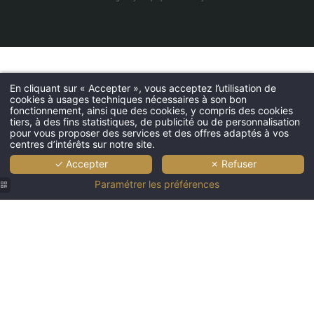
En cliquant sur « Accepter », vous acceptez l’utilisation de
cookies à usages techniques nécessaires à son bon
fonctionnement, ainsi que des cookies, y compris des cookies
tiers, à des fins statistiques, de publicité ou de personnalisation
pour vous proposer des services et des offres adaptés à vos
centres d’intérêts sur notre site.
✓ Accepter
✗ Refuser
Paramétrer les préférences
Hôtel
Villa
Royale
Montsouris
-