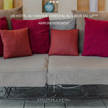
***
ème
UN HÔTEL AU CHARME ORIENTAL AU CŒUR DU 14
ARRONDISSEMENT
EXPLORER L'HÔTEL