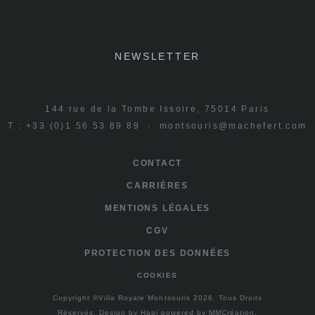
NEWSLETTER
144 rue de la Tombe Issoire, 75014 Paris
T : +33 (0)1 56 53 89 89 ·
montsouris@machefert.com
CONTACT
CARRIÈRES
MENTIONS LÉGALES
CGV
PROTECTION DES DONNÉES
COOKIES
Copyright ©Villa Royale Montsouris 2026. Tous Droits
Réservés.
Design by
Hapi
powered by
MMCréation
.