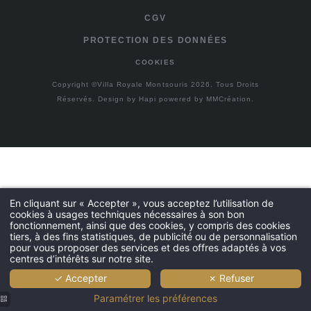
CGV
PROTECTION DES DONNÉES
COOKIES
Copyright ©Villa Royale Montsouris 2026. Tous Droits
Réservés.
Design by
Hapi
powered by
MMCréation
.
En cliquant sur « Accepter », vous acceptez l’utilisation de
cookies à usages techniques nécessaires à son bon
fonctionnement, ainsi que des cookies, y compris des cookies
tiers, à des fins statistiques, de publicité ou de personnalisation
pour vous proposer des services et des offres adaptés à vos
centres d’intérêts sur notre site.
✓ Accepter
✗ Refuser
Paramétrer les préférences